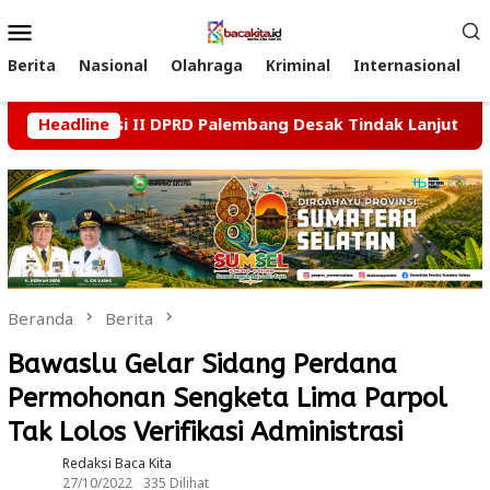
Loncat
Menu
ke
Mobile
konten
Berita
Nasional
Olahraga
Kriminal
Internasional
ai, Komisi II DPRD Palembang Desak Tindak Lanjut Kasus Dug
Headline
Beranda
Berita
Bawaslu Gelar Sidang Perdana
Permohonan Sengketa Lima Parpol
Tak Lolos Verifikasi Administrasi
Redaksi Baca Kita
27/10/2022
335 Dilihat