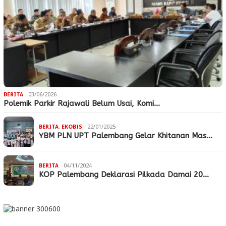
BERITA
03/06/2026
Polemik Parkir Rajawali Belum Usai, Komi…
BERITA
,
EKOBIS
22/01/2025
YBM PLN UPT Palembang Gelar Khitanan Mas…
BERITA
04/11/2024
KOP Palembang Deklarasi Pilkada Damai 20…