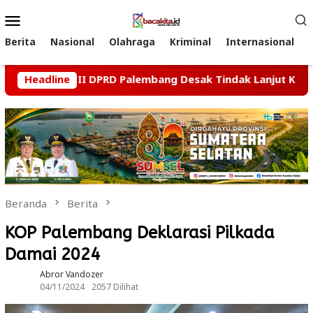
Loncat
Menu
ke
Mobile
konten
Berita
Nasional
Olahraga
Kriminal
Internasional
Komisi II DPRD Palembang Desak Tindak Lanjut Kasus Dugaan 
Headline
Beranda
Berita
KOP Palembang Deklarasi Pilkada
Damai 2024
Abror Vandozer
04/11/2024
2057 Dilihat