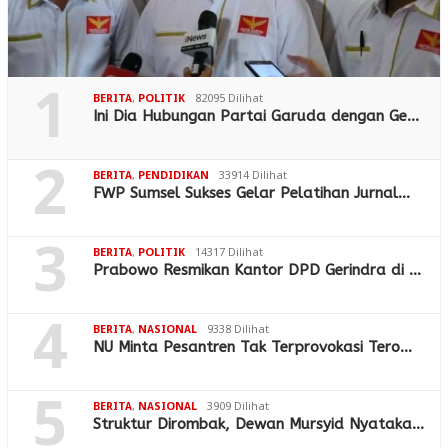
1
BERITA
,
POLITIK
82095 Dilihat
Ini Dia Hubungan Partai Garuda dengan Ge…
2
BERITA
,
PENDIDIKAN
33914 Dilihat
FWP Sumsel Sukses Gelar Pelatihan Jurnal…
3
BERITA
,
POLITIK
14317 Dilihat
Prabowo Resmikan Kantor DPD Gerindra di …
4
BERITA
,
NASIONAL
9338 Dilihat
NU Minta Pesantren Tak Terprovokasi Tero…
5
BERITA
,
NASIONAL
3909 Dilihat
Struktur Dirombak, Dewan Mursyid Nyataka…