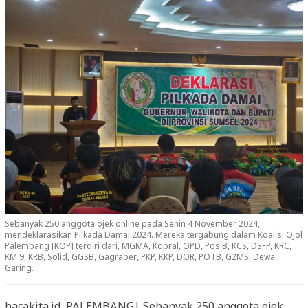
Sebanyak 250 anggota ojek online pada Senin 4 November 2024,
mendeklarasikan Pilkada Damai 2024. Mereka tergabung dalam Koalisi Ojol
Palembang [KOP] terdiri dari, MGMA, Kopral, OPD, Pos B, KCS, DSFP, KRC,
KM 9, KRB, Solid, GGSB, Gagraber, PKP, KKP, DOR, POTB, G2MS, Dewa,
Garing.
bacakita.id, PALEMBANG| Sebanyak 250 anggota ojek