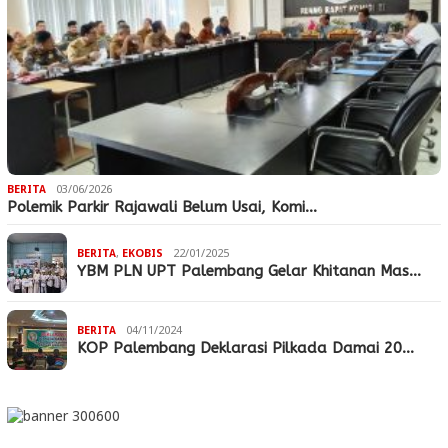
BERITA
03/06/2026
Polemik Parkir Rajawali Belum Usai, Komi…
BERITA
,
EKOBIS
22/01/2025
YBM PLN UPT Palembang Gelar Khitanan Mas…
BERITA
04/11/2024
KOP Palembang Deklarasi Pilkada Damai 20…