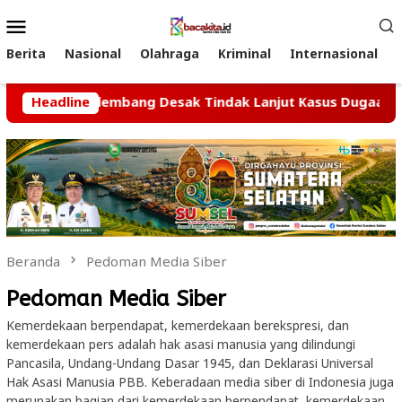
Loncat
Menu
ke
Mobile
konten
Berita
Nasional
Olahraga
Kriminal
Internasional
II DPRD Palembang Desak Tindak Lanjut Kasus Dugaan Perusa
Headline
Beranda
Pedoman Media Siber
Pedoman Media Siber
Kemerdekaan berpendapat, kemerdekaan berekspresi, dan
kemerdekaan pers adalah hak asasi manusia yang dilindungi
Pancasila, Undang-Undang Dasar 1945, dan Deklarasi Universal
Hak Asasi Manusia PBB. Keberadaan media siber di Indonesia juga
merupakan bagian dari kemerdekaan berpendapat, kemerdekaan