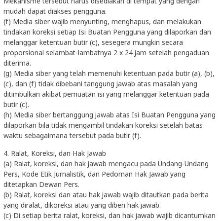
Mekanisme tersebut harus disediakan di tempat yang dengan
mudah dapat diakses pengguna.
(f) Media siber wajib menyunting, menghapus, dan melakukan
tindakan koreksi setiap Isi Buatan Pengguna yang dilaporkan dan
melanggar ketentuan butir (c), sesegera mungkin secara
proporsional selambat-lambatnya 2 x 24 jam setelah pengaduan
diterima.
(g) Media siber yang telah memenuhi ketentuan pada butir (a), (b),
(c), dan (f) tidak dibebani tanggung jawab atas masalah yang
ditimbulkan akibat pemuatan isi yang melanggar ketentuan pada
butir (c).
(h) Media siber bertanggung jawab atas Isi Buatan Pengguna yang
dilaporkan bila tidak mengambil tindakan koreksi setelah batas
waktu sebagaimana tersebut pada butir (f).
4. Ralat, Koreksi, dan Hak Jawab
(a) Ralat, koreksi, dan hak jawab mengacu pada Undang-Undang
Pers, Kode Etik Jurnalistik, dan Pedoman Hak Jawab yang
ditetapkan Dewan Pers.
(b) Ralat, koreksi dan atau hak jawab wajib ditautkan pada berita
yang diralat, dikoreksi atau yang diberi hak jawab.
(c) Di setiap berita ralat, koreksi, dan hak jawab wajib dicantumkan