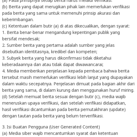
(a) Pada prinsipnya setiap berita harus melalui verifikasi.
(b) Berita yang dapat merugikan pihak lain memerlukan verifikasi
pada berita yang sama untuk memenuhi prinsip akurasi dan
keberimbangan.
(c) Ketentuan dalam butir (a) di atas dikecualikan, dengan syarat:
1. Berita benar-benar mengandung kepentingan publik yang
bersifat mendesak;
2. Sumber berita yang pertama adalah sumber yang jelas
disebutkan identitasnya, kredibel dan kompeten;
3. Subyek berita yang harus dikonfirmasi tidak diketahui
keberadaannya dan atau tidak dapat diwawancarai;
4. Media memberikan penjelasan kepada pembaca bahwa berita
tersebut masih memerlukan verifikasi lebih lanjut yang diupayakan
dalam waktu secepatnya. Penjelasan dimuat pada bagian akhir dari
berita yang sama, di dalam kurung dan menggunakan huruf miring.
(d) Setelah memuat berita sesuai dengan butir (c), media wajib
meneruskan upaya verifikasi, dan setelah verifikasi didapatkan,
hasil verifikasi dicantumkan pada berita pemutakhiran (update)
dengan tautan pada berita yang belum terverifikasi.
3. Isi Buatan Pengguna (User Generated Content)
(a) Media siber wajib mencantumkan syarat dan ketentuan