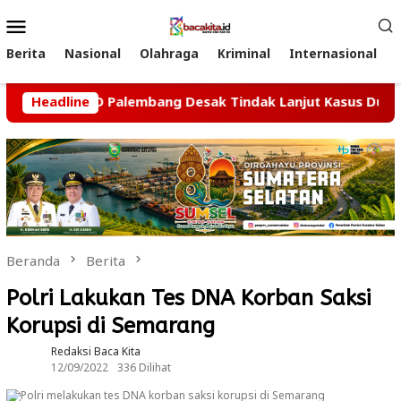
Loncat
Menu
ke
Mobile
konten
Berita
Nasional
Olahraga
Kriminal
Internasional
si II DPRD Palembang Desak Tindak Lanjut Kasus Dugaan Peru
Headline
Beranda
Berita
Polri Lakukan Tes DNA Korban Saksi
Korupsi di Semarang
Redaksi Baca Kita
12/09/2022
336 Dilihat