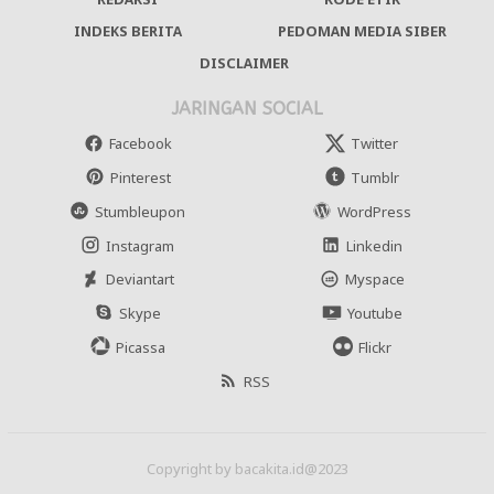
REDAKSI
KODE ETIK
INDEKS BERITA
PEDOMAN MEDIA SIBER
DISCLAIMER
JARINGAN SOCIAL
Facebook
Twitter
Pinterest
Tumblr
Stumbleupon
WordPress
Instagram
Linkedin
Deviantart
Myspace
Skype
Youtube
Picassa
Flickr
RSS
Copyright by bacakita.id@2023