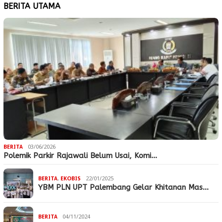
BERITA UTAMA
BERITA
03/06/2026
Polemik Parkir Rajawali Belum Usai, Komi…
BERITA
,
EKOBIS
22/01/2025
YBM PLN UPT Palembang Gelar Khitanan Mas…
BERITA
04/11/2024