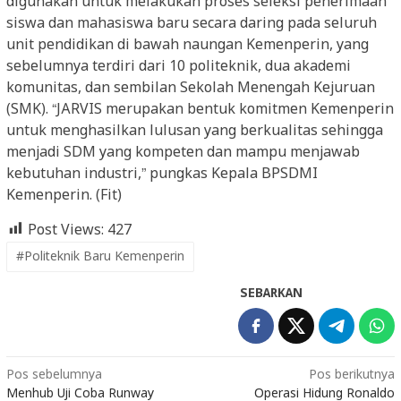
digunakan untuk melakukan proses seleksi penerimaan
siswa dan mahasiswa baru secara daring pada seluruh
unit pendidikan di bawah naungan Kemenperin, yang
sebelumnya terdiri dari 10 politeknik, dua akademi
komunitas, dan sembilan Sekolah Menengah Kejuruan
(SMK). “JARVIS merupakan bentuk komitmen Kemenperin
untuk menghasilkan lulusan yang berkualitas sehingga
menjadi SDM yang kompeten dan mampu menjawab
kebutuhan industri,” pungkas Kepala BPSDMI
Kemenperin. (Fit)
Post Views:
427
#Politeknik Baru Kemenperin
SEBARKAN
Navigasi
Pos sebelumnya
Pos berikutnya
Menhub Uji Coba Runway
Operasi Hidung Ronaldo