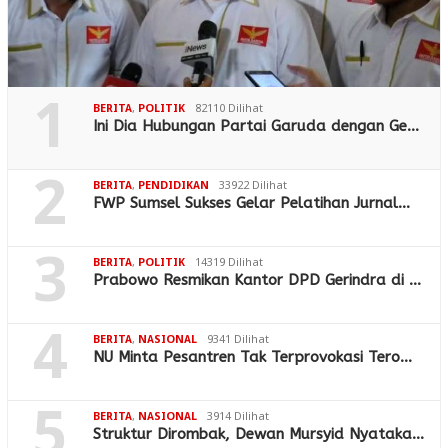
1
BERITA
,
POLITIK
82110 Dilihat
Ini Dia Hubungan Partai Garuda dengan Ge…
2
BERITA
,
PENDIDIKAN
33922 Dilihat
FWP Sumsel Sukses Gelar Pelatihan Jurnal…
3
BERITA
,
POLITIK
14319 Dilihat
Prabowo Resmikan Kantor DPD Gerindra di …
4
BERITA
,
NASIONAL
9341 Dilihat
NU Minta Pesantren Tak Terprovokasi Tero…
5
BERITA
,
NASIONAL
3914 Dilihat
Struktur Dirombak, Dewan Mursyid Nyataka…