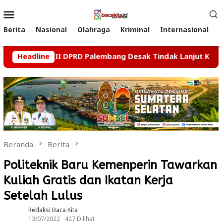
Loncat
Menu
ke
Mobile
konten
Berita
Nasional
Olahraga
Kriminal
Internasional
Komisi II DPRD Palembang Desak Tindak Lanjut Kasus Dugaan
Headline
Beranda
Berita
Politeknik Baru Kemenperin Tawarkan
Kuliah Gratis dan Ikatan Kerja
Setelah Lulus
Redaksi Baca Kita
13/07/2022
427 Dilihat