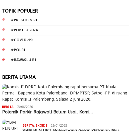
TOPIK POPULER
#PRESIDEN RI
#PEMILU 2024
#COVID-19
#POLRI
#BAWASLU RI
BERITA UTAMA
BERITA
03/06/2026
Polemik Parkir Rajawali Belum Usai, Komi…
BERITA
,
EKOBIS
22/01/2025
YBM PLN UPT Palembang Gelar Khitanan Mas…