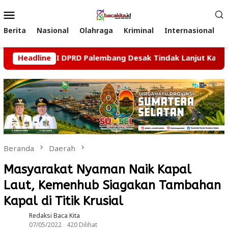
Loncat
Menu
ke
Mobile
konten
Berita
Nasional
Olahraga
Kriminal
Internasional
sai, Komisi II DPRD Palembang Desak Tindak Lanjut Kasus D
Headline
Beranda
Daerah
Masyarakat Nyaman Naik Kapal
Laut, Kemenhub Siagakan Tambahan
Kapal di Titik Krusial
Redaksi Baca Kita
07/05/2022
420 Dilihat