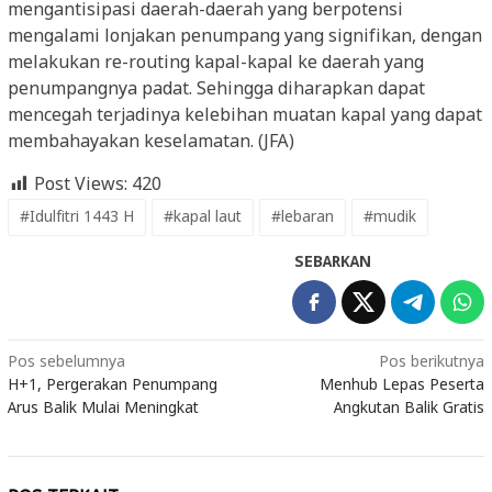
mengantisipasi daerah-daerah yang berpotensi
mengalami lonjakan penumpang yang signifikan, dengan
melakukan re-routing kapal-kapal ke daerah yang
penumpangnya padat. Sehingga diharapkan dapat
mencegah terjadinya kelebihan muatan kapal yang dapat
membahayakan keselamatan. (JFA)
Post Views:
420
#Idulfitri 1443 H
#kapal laut
#lebaran
#mudik
SEBARKAN
Navigasi
Pos sebelumnya
Pos berikutnya
H+1, Pergerakan Penumpang
Menhub Lepas Peserta
pos
Arus Balik Mulai Meningkat
Angkutan Balik Gratis