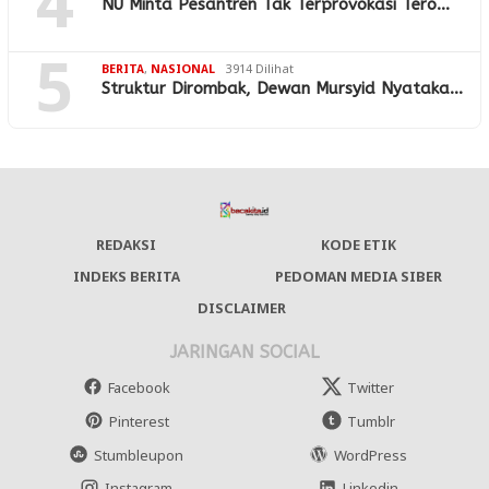
4
NU Minta Pesantren Tak Terprovokasi Tero…
5
BERITA
,
NASIONAL
3914 Dilihat
Struktur Dirombak, Dewan Mursyid Nyataka…
REDAKSI
KODE ETIK
INDEKS BERITA
PEDOMAN MEDIA SIBER
DISCLAIMER
JARINGAN SOCIAL
Facebook
Twitter
Pinterest
Tumblr
Stumbleupon
WordPress