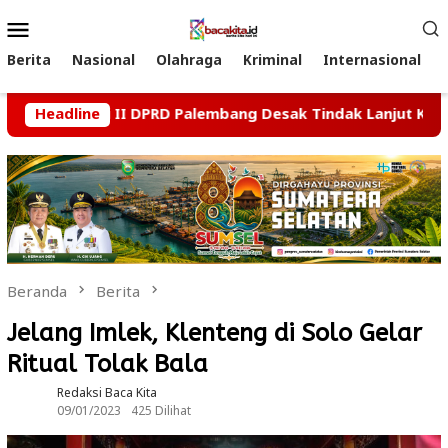
Loncat
Menu
ke
Mobile
konten
Berita
Nasional
Olahraga
Kriminal
Internasional
, Komisi II DPRD Palembang Desak Tindak Lanjut Kasus Duga
Headline
Beranda
Berita
Jelang Imlek, Klenteng di Solo Gelar
Ritual Tolak Bala
Redaksi Baca Kita
09/01/2023
425 Dilihat