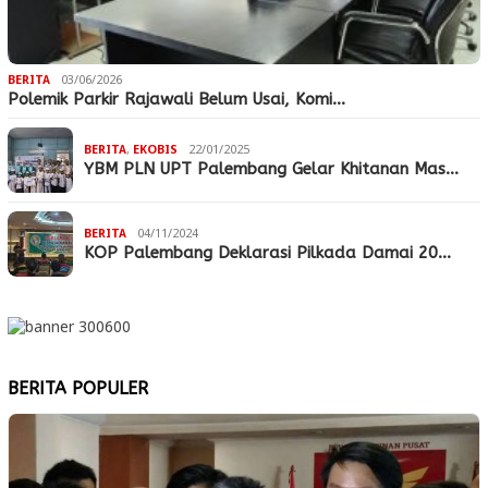
BERITA
03/06/2026
Polemik Parkir Rajawali Belum Usai, Komi…
BERITA
,
EKOBIS
22/01/2025
YBM PLN UPT Palembang Gelar Khitanan Mas…
BERITA
04/11/2024
KOP Palembang Deklarasi Pilkada Damai 20…
BERITA POPULER