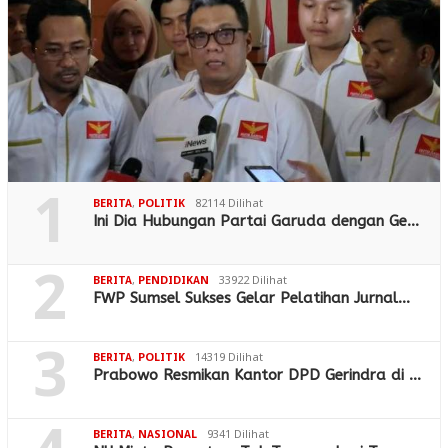
1
BERITA
,
POLITIK
82114 Dilihat
Ini Dia Hubungan Partai Garuda dengan Ge…
2
BERITA
,
PENDIDIKAN
33922 Dilihat
FWP Sumsel Sukses Gelar Pelatihan Jurnal…
3
BERITA
,
POLITIK
14319 Dilihat
Prabowo Resmikan Kantor DPD Gerindra di …
BERITA
,
NASIONAL
9341 Dilihat