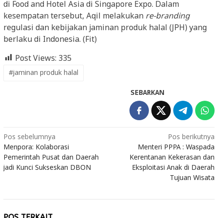
di Food and Hotel Asia di Singapore Expo. Dalam
kesempatan tersebut, Aqil melakukan
re-branding
regulasi dan kebijakan jaminan produk halal (JPH) yang
berlaku di Indonesia. (Fit)
Post Views:
335
#jaminan produk halal
SEBARKAN
Navigasi
Pos sebelumnya
Pos berikutnya
Menpora: Kolaborasi
Menteri PPPA : Waspada
pos
Pemerintah Pusat dan Daerah
Kerentanan Kekerasan dan
jadi Kunci Sukseskan DBON
Eksploitasi Anak di Daerah
Tujuan Wisata
POS TERKAIT