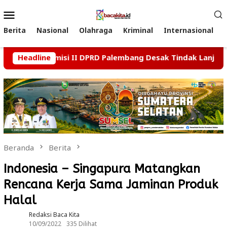
Loncat
Menu
ke
Mobile
konten
Berita
Nasional
Olahraga
Kriminal
Internasional
Usai, Komisi II DPRD Palembang Desak Tindak Lanjut Kasus 
Headline
Beranda
Berita
Indonesia – Singapura Matangkan
Rencana Kerja Sama Jaminan Produk
Halal
Redaksi Baca Kita
10/09/2022
335 Dilihat