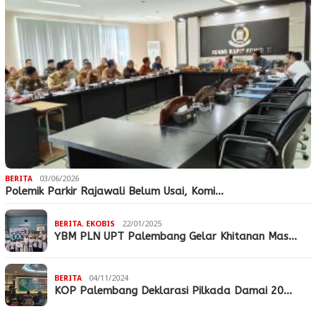
BERITA
03/06/2026
Polemik Parkir Rajawali Belum Usai, Komi…
BERITA
,
EKOBIS
22/01/2025
YBM PLN UPT Palembang Gelar Khitanan Mas…
BERITA
04/11/2024
KOP Palembang Deklarasi Pilkada Damai 20…