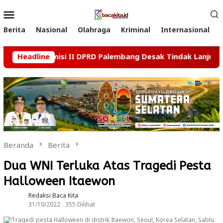
Loncat
Menu
ke
Mobile
konten
Berita
Nasional
Olahraga
Kriminal
Internasional
 Usai, Komisi II DPRD Palembang Desak Tindak Lanjut Kasus 
Headline
Beranda
Berita
Dua WNI Terluka Atas Tragedi Pesta
Halloween Itaewon
Redaksi Baca Kita
31/10/2022
355 Dilihat