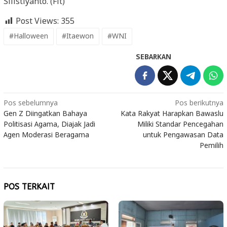
Silistiyanto. (Fit)
Post Views:
355
#Halloween
#Itaewon
#WNI
SEBARKAN
Navigasi
Pos sebelumnya
Pos berikutnya
Gen Z Diingatkan Bahaya
Kata Rakyat Harapkan Bawaslu
pos
Politisasi Agama, Diajak Jadi
Miliki Standar Pencegahan
Agen Moderasi Beragama
untuk Pengawasan Data
Pemilih
POS TERKAIT