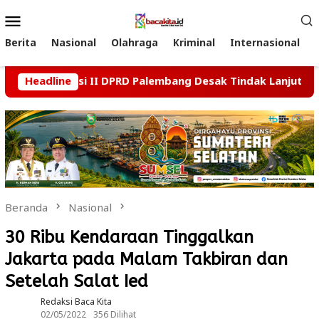
Loncat
Menu
ke
Mobile
konten
Berita
Nasional
Olahraga
Kriminal
Internasional
ai, Komisi II DPRD Palembang Desak Tindak Lanjut Kasus Du
Headline
Beranda
Nasional
30 Ribu Kendaraan Tinggalkan
Jakarta pada Malam Takbiran dan
Setelah Salat Ied
Redaksi Baca Kita
02/05/2022
356 Dilihat