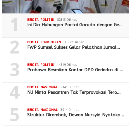
1
BERITA
,
POLITIK
82113 Dilihat
Ini Dia Hubungan Partai Garuda dengan Ge…
2
BERITA
,
PENDIDIKAN
33922 Dilihat
FWP Sumsel Sukses Gelar Pelatihan Jurnal…
3
BERITA
,
POLITIK
14319 Dilihat
Prabowo Resmikan Kantor DPD Gerindra di …
4
BERITA
,
NASIONAL
9341 Dilihat
NU Minta Pesantren Tak Terprovokasi Tero…
5
BERITA
,
NASIONAL
3914 Dilihat
Struktur Dirombak, Dewan Mursyid Nyataka…