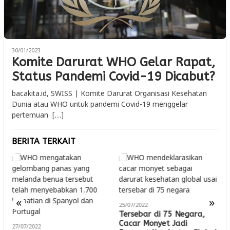
30/01/2023
Komite Darurat WHO Gelar Rapat,
Status Pandemi Covid-19 Dicabut?
bacakita.id, SWISS | Komite Darurat Organisasi Kesehatan
Dunia atau WHO untuk pandemi Covid-19 menggelar
pertemuan […]
BERITA TERKAIT
2
C
«
»
25/07/2022
Tersebar di 75 Negara,
Cacar Monyet Jadi
27/07/2022