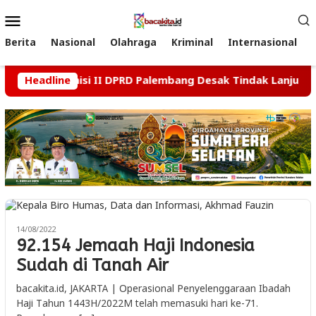
Loncat
Menu
ke
Mobile
konten
Berita
Nasional
Olahraga
Kriminal
Internasional
Usai, Komisi II DPRD Palembang Desak Tindak Lanjut Kasus 
Headline
14/08/2022
92.154 Jemaah Haji Indonesia
Sudah di Tanah Air
bacakita.id, JAKARTA | Operasional Penyelenggaraan Ibadah
Haji Tahun 1443H/2022M telah memasuki hari ke-71.