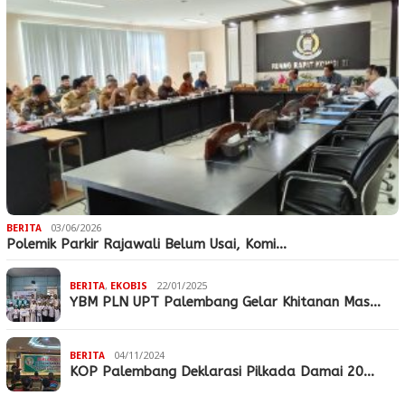
BERITA
03/06/2026
Polemik Parkir Rajawali Belum Usai, Komi…
BERITA
,
EKOBIS
22/01/2025
YBM PLN UPT Palembang Gelar Khitanan Mas…
BERITA
04/11/2024
KOP Palembang Deklarasi Pilkada Damai 20…