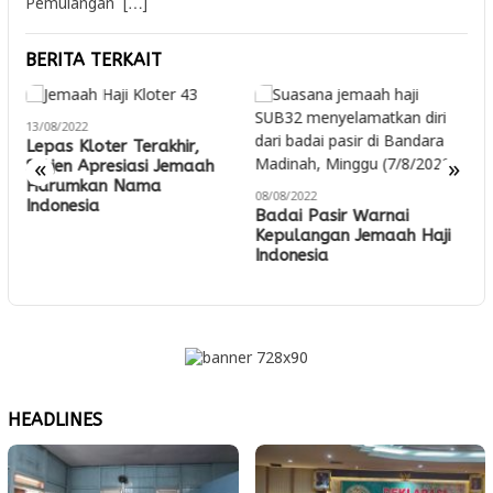
Pemulangan […]
BERITA TERKAIT
13/08/2022
Lepas Kloter Terakhir,
«
»
Sekjen Apresiasi Jemaah
0
Harumkan Nama
08/08/2022
Indonesia
J
Badai Pasir Warnai
Kepulangan Jemaah Haji
Indonesia
HEADLINES