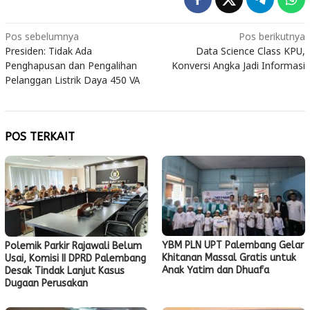
Navigasi
Pos sebelumnya
Pos berikutnya
Presiden: Tidak Ada
Data Science Class KPU,
pos
Penghapusan dan Pengalihan
Konversi Angka Jadi Informasi
Pelanggan Listrik Daya 450 VA
POS TERKAIT
YBM PLN UPT Palembang Gelar
Polemik Parkir Rajawali Belum
Khitanan Massal Gratis untuk
Usai, Komisi II DPRD Palembang
Anak Yatim dan Dhuafa
Desak Tindak Lanjut Kasus
Dugaan Perusakan