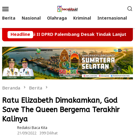
Loncat
Menu
ke
Mobile
konten
Berita
Nasional
Olahraga
Kriminal
Internasional
ai, Komisi II DPRD Palembang Desak Tindak Lanjut Kasus Du
Headline
Beranda
Berita
Ratu Elizabeth Dimakamkan, God
Save The Queen Bergema Terakhir
Kalinya
Redaksi Baca Kita
21/09/2022
399 Dilihat