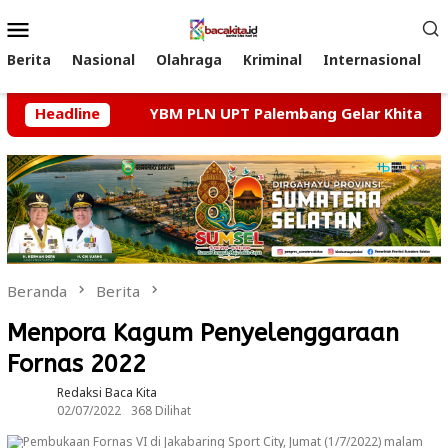
Loncat
Menu
ke
Mobile
konten
Berita
Nasional
Olahraga
Kriminal
Internasional
sakan
Headline
YBM PLN UPT Palembang Gelar Khitanan Massal 
Beranda
Berita
Menpora Kagum Penyelenggaraan
Fornas 2022
Redaksi Baca Kita
02/07/2022
368 Dilihat