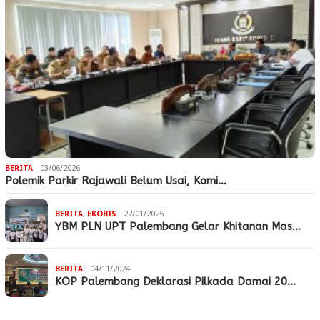
BERITA
03/06/2026
Polemik Parkir Rajawali Belum Usai, Komi…
BERITA
,
EKOBIS
22/01/2025
YBM PLN UPT Palembang Gelar Khitanan Mas…
BERITA
04/11/2024
KOP Palembang Deklarasi Pilkada Damai 20…