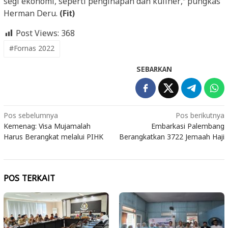
segi ekonomi, seperti penginapan dan kuliner,” pungkas
Herman Deru.
(Fit)
Post Views:
368
#Fornas 2022
SEBARKAN
Navigasi
Pos sebelumnya
Pos berikutnya
Kemenag: Visa Mujamalah
Embarkasi Palembang
pos
Harus Berangkat melalui PIHK
Berangkatkan 3722 Jemaah Haji
POS TERKAIT