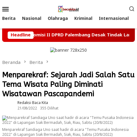
Loncat
Menu
ke
Mobile
konten
Berita
Nasional
Olahraga
Kriminal
Internasional
elum Usai, Komisi II DPRD Palembang Desak Tindak Lanjut K
Headline
Beranda
Berita
Menparekraf: Sejarah Jadi Salah Satu
Tema Wisata Paling Diminati
Wisatawan Pascapandemi
Redaksi Baca Kita
21/08/2022
355 Dilihat
Menparekraf Sandiaga Uno saat hadir di acara "Temu Pusaka Indonesia
2022" di Lapangan Siak Bermadah, Siak, Riau, Sabtu (20/8/2022)