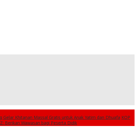
Gelar Khitanan Massal Gratis untuk Anak Yatim dan Dhuafa
KOP
-Z: Berikan Wawasan bagi Peserta Didik