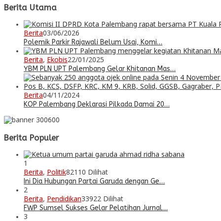
Berita Utama
Berita
03/06/2026
Polemik Parkir Rajawali Belum Usai, Komi…
Berita
,
Ekobis
22/01/2025
YBM PLN UPT Palembang Gelar Khitanan Mas…
Berita
04/11/2024
KOP Palembang Deklarasi Pilkada Damai 20…
Berita Populer
1
Berita
,
Politik
82110 Dilihat
Ini Dia Hubungan Partai Garuda dengan Ge…
2
Berita
,
Pendidikan
33922 Dilihat
FWP Sumsel Sukses Gelar Pelatihan Jurnal…
3