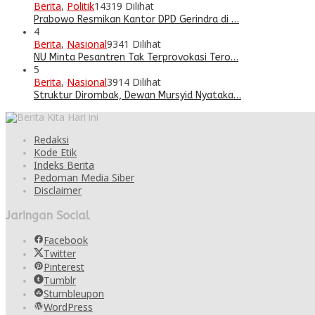
Berita
,
Politik
14319 Dilihat
Prabowo Resmikan Kantor DPD Gerindra di …
4
Berita
,
Nasional
9341 Dilihat
NU Minta Pesantren Tak Terprovokasi Tero…
5
Berita
,
Nasional
3914 Dilihat
Struktur Dirombak, Dewan Mursyid Nyataka…
Redaksi
Kode Etik
Indeks Berita
Pedoman Media Siber
Disclaimer
Jaringan Social
Facebook
Twitter
Pinterest
Tumblr
Stumbleupon
WordPress