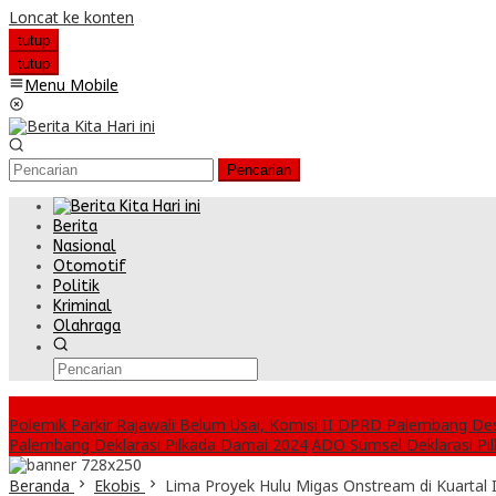
Loncat ke konten
tutup
tutup
Menu Mobile
Pencarian
Berita
Nasional
Otomotif
Politik
Kriminal
Olahraga
Headline
Polemik Parkir Rajawali Belum Usai, Komisi II DPRD Palembang D
Palembang Deklarasi Pilkada Damai 2024
ADO Sumsel Deklarasi Pi
Beranda
Ekobis
Lima Proyek Hulu Migas Onstream di Kuartal 