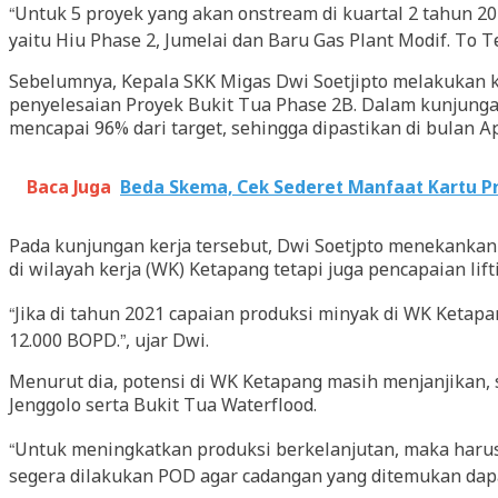
“Untuk 5 proyek yang akan onstream di kuartal 2 tahun 20
yaitu Hiu Phase 2, Jumelai dan Baru Gas Plant Modif. To 
Sebelumnya, Kepala SKK Migas Dwi Soetjipto melakukan kun
penyelesaian Proyek Bukit Tua Phase 2B. Dalam kunjunga
mencapai 96% dari target, sehingga dipastikan di bulan A
Baca Juga
Beda Skema, Cek Sederet Manfaat Kartu Pr
Pada kunjungan kerja tersebut, Dwi Soetjpto menekankan 
di wilayah kerja (WK) Ketapang tetapi juga pencapaian lift
“Jika di tahun 2021 capaian produksi minyak di WK Keta
12.000 BOPD.”, ujar Dwi.
Menurut dia, potensi di WK Ketapang masih menjanjikan,
Jenggolo serta Bukit Tua Waterflood.
“Untuk meningkatkan produksi berkelanjutan, maka harus 
segera dilakukan POD agar cadangan yang ditemukan dapat 