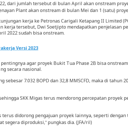
22, dari jumlah tersebut di bulan April akan onstream proy
Tenayan Plant akan onstream di bulan Mei dan 1 (satu) proy
jungan kerja ke Petronas Carigali Ketapang II Limited (PCK
n kerja tersebut, Dwi Soetjipto mendapatkan penjelasan 
pril 2022 sudah bisa onstream.
akerja Versi 2023
pentingnya agar proyek Bukit Tua Phase 2B bisa onstream 
ing secara nasional.
pang sebesar 7.032 BOPD dan 32,8 MMSCFD, maka di tahun 2
 sehingga SKK Migas terus mendorong percepatan proyek p
terus didorong pengajuan proyek lainnya, seperti dengan 
segera diproduksi,” pungkas dia. (JFA/ril)