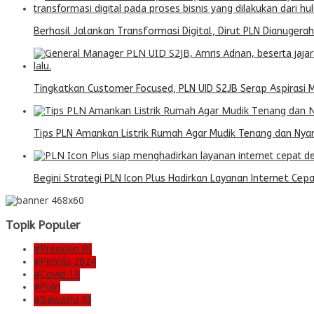
Berhasil Jalankan Transformasi Digital, Dirut PLN Dianugera
Tingkatkan Customer Focused, PLN UID S2JB Serap Aspirasi 
Tips PLN Amankan Listrik Rumah Agar Mudik Tenang dan Ny
Begini Strategi PLN Icon Plus Hadirkan Layanan Internet Cep
Topik Populer
#Presiden RI
#Pemilu 2024
#Covid-19
#Polri
#Bawaslu RI