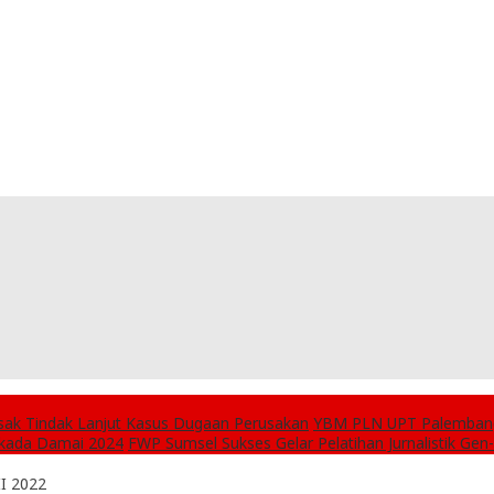
esak Tindak Lanjut Kasus Dugaan Perusakan
YBM PLN UPT Palembang 
lkada Damai 2024
FWP Sumsel Sukses Gelar Pelatihan Jurnalistik Gen
II 2022