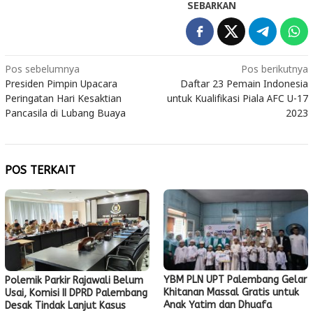
SEBARKAN
Navigasi
Pos sebelumnya
Pos berikutnya
Presiden Pimpin Upacara
Daftar 23 Pemain Indonesia
pos
Peringatan Hari Kesaktian
untuk Kualifikasi Piala AFC U-17
Pancasila di Lubang Buaya
2023
POS TERKAIT
YBM PLN UPT Palembang Gelar
Polemik Parkir Rajawali Belum
Khitanan Massal Gratis untuk
Usai, Komisi II DPRD Palembang
Anak Yatim dan Dhuafa
Desak Tindak Lanjut Kasus