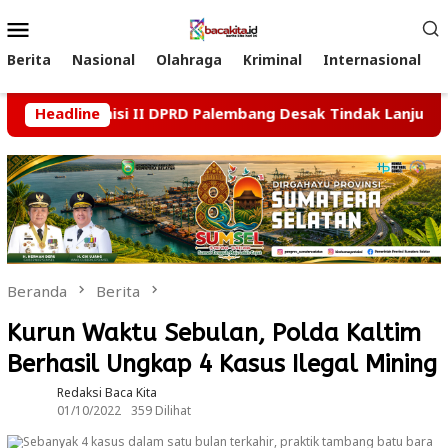
Loncat
Menu
ke
Mobile
konten
Berita
Nasional
Olahraga
Kriminal
Internasional
Usai, Komisi II DPRD Palembang Desak Tindak Lanjut Kasus D
Headline
Beranda
Berita
Kurun Waktu Sebulan, Polda Kaltim
Berhasil Ungkap 4 Kasus Ilegal Mining
Redaksi Baca Kita
01/10/2022
359 Dilihat