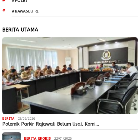
#POLRI
#BAWASLU RI
BERITA UTAMA
BERITA
03/06/2026
Polemik Parkir Rajawali Belum Usai, Komi…
BERITA
,
EKOBIS
22/01/2025