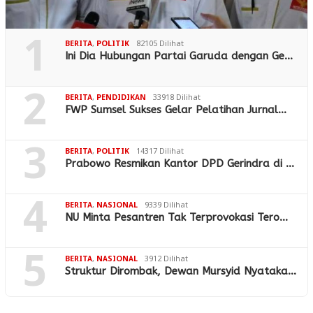
1
BERITA
,
POLITIK
82105 Dilihat
Ini Dia Hubungan Partai Garuda dengan Ge…
2
BERITA
,
PENDIDIKAN
33918 Dilihat
FWP Sumsel Sukses Gelar Pelatihan Jurnal…
3
BERITA
,
POLITIK
14317 Dilihat
Prabowo Resmikan Kantor DPD Gerindra di …
4
BERITA
,
NASIONAL
9339 Dilihat
NU Minta Pesantren Tak Terprovokasi Tero…
5
BERITA
,
NASIONAL
3912 Dilihat
Struktur Dirombak, Dewan Mursyid Nyataka…