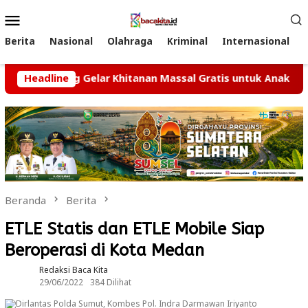
Loncat
Menu
ke
Mobile
konten
Berita
Nasional
Olahraga
Kriminal
Internasional
lembang Gelar Khitanan Massal Gratis untuk Anak Yatim da
Headline
Beranda
Berita
ETLE Statis dan ETLE Mobile Siap
Beroperasi di Kota Medan
Redaksi Baca Kita
29/06/2022
384 Dilihat