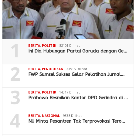
1
BERITA
,
POLITIK
82101 Dilihat
Ini Dia Hubungan Partai Garuda dengan Ge…
2
BERITA
,
PENDIDIKAN
33915 Dilihat
FWP Sumsel Sukses Gelar Pelatihan Jurnal…
3
BERITA
,
POLITIK
14317 Dilihat
Prabowo Resmikan Kantor DPD Gerindra di …
4
BERITA
,
NASIONAL
9338 Dilihat
NU Minta Pesantren Tak Terprovokasi Tero…