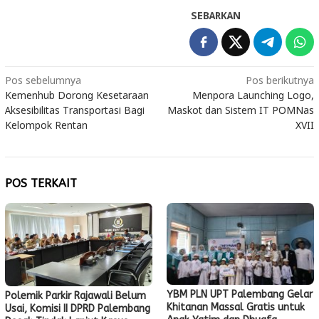
SEBARKAN
Navigasi
Pos sebelumnya
Pos berikutnya
Kemenhub Dorong Kesetaraan
Menpora Launching Logo,
pos
Aksesibilitas Transportasi Bagi
Maskot dan Sistem IT POMNas
Kelompok Rentan
XVII
POS TERKAIT
YBM PLN UPT Palembang Gelar
Polemik Parkir Rajawali Belum
Khitanan Massal Gratis untuk
Usai, Komisi II DPRD Palembang