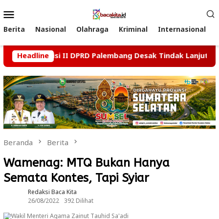
Loncat
Menu
ke
Mobile
konten
Berita
Nasional
Olahraga
Kriminal
Internasional
ai, Komisi II DPRD Palembang Desak Tindak Lanjut Kasus Du
Headline
Beranda
Berita
Wamenag: MTQ Bukan Hanya
Semata Kontes, Tapi Syiar
Redaksi Baca Kita
26/08/2022
392 Dilihat